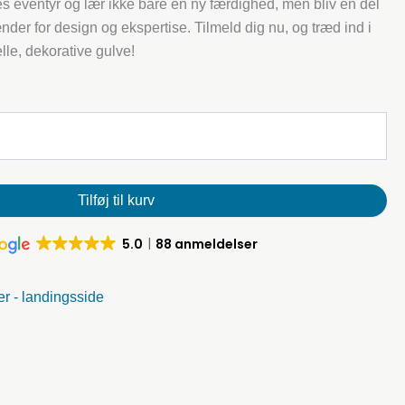
s eventyr og lær ikke bare en ny færdighed, men bliv en del
nder for design og ekspertise. Tilmeld dig nu, og træd ind i
lle, dekorative gulve!
Tilføj til kurv
5.0
88 anmeldelser
er - landingsside