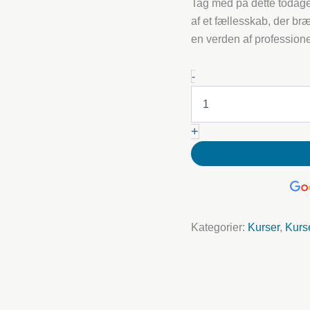
Tag med på dette todage
af et fællesskab, der bræ
en verden af professione
28.-29.
-
november
2025
-
Kursus
+
i
dekorative
metalliske
polyurethangulve
(PU)
mængde
Kategorier:
Kurser
,
Kurs