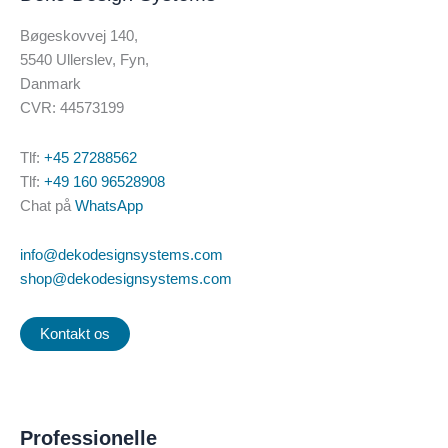
Bøgeskovvej 140,
5540 Ullerslev, Fyn,
Danmark
CVR: 44573199
Tlf:
+45 27288562
Tlf:
+49 160 96528908
Chat på
WhatsApp
info@dekodesignsystems.com
shop@dekodesignsystems.com
Kontakt os
Professionelle