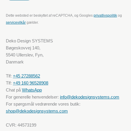
Dette websted er beskyttet af reCAPTCHA, og Googles
privatlivspolitik
og
servicevilkår
gælder.
Deko Design SYSTEMS
Bøgeskovvej 140,
5540 Ullerslev, Fyn,
Danmark
Tlf:
+45 27288562
Tlf:
+49 160 96528908
Chat på
WhatsApp
For generelle henvendelser:
info@dekodesignsystems.com
For spørgsmål vedrørende vores butik:
shop@dekodesignsystems.com
CVR: 44573199