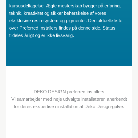
kursusdeltagelse. Ægte mesterskab bygger på erfaring,
teknik, kreativitet og sikker beherskelse af vores
eksklusive resin-system og pigmenter. Den aktuelle liste
over Preferred Installers findes på denne side. Status
tildeles årligt og er ikke livsvarig.
DEKO DESIGN preferred installers
Vi samarbejder med nøje udvalgte installatører, anerkendt
for deres ekspertise i installation af Deko Design-gulve.