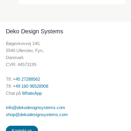
Deko Design Systems
Bøgeskovvej 140,
5540 Ullerslev, Fyn,
Danmark
CVR: 44573199
Tlf:
+45 27288562
Tlf:
+49 160 96528908
Chat på
WhatsApp
info@dekodesignsystems.com
shop@dekodesignsystems.com
Kontakt os