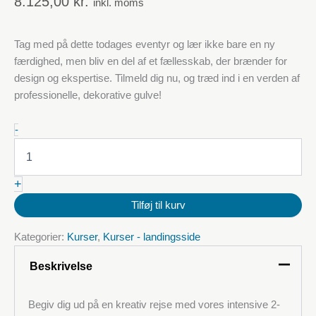
8.125,00
kr.
inkl. moms
Tag med på dette todages eventyr og lær ikke bare en ny
færdighed, men bliv en del af et fællesskab, der brænder for
design og ekspertise. Tilmeld dig nu, og træd ind i en verden af
professionelle, dekorative gulve!
17.-18.
-
november
2025:
Kursus
+
i
dekorative
Tilføj til kurv
metalliske
polyurethangulve
Kategorier:
Kurser
,
Kurser - landingsside
(PU)
mængde
Beskrivelse
Begiv dig ud på en kreativ rejse med vores intensive 2-