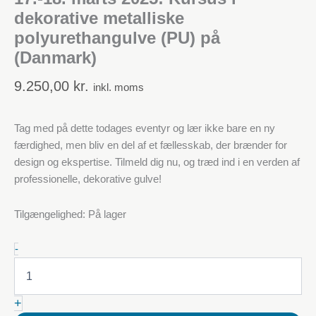
dekorative metalliske
polyurethangulve (PU) på
(Danmark)
9.250,00
kr.
inkl. moms
Tag med på dette todages eventyr og lær ikke bare en ny
færdighed, men bliv en del af et fællesskab, der brænder for
design og ekspertise. Tilmeld dig nu, og træd ind i en verden af
professionelle, dekorative gulve!
Tilgængelighed:
På lager
17.-18.
-
marts
2025:
Kursus
+
i