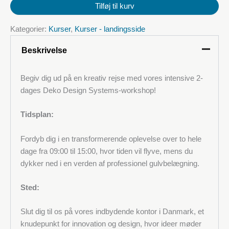
dekorative
Tilføj til kurv
metalliske
polyurethangulve
Kategorier:
Kurser
,
Kurser - landingsside
(PU)
på
Beskrivelse
(Danmark)
mængde
Begiv dig ud på en kreativ rejse med vores intensive 2-
dages Deko Design Systems-workshop!
Tidsplan:
Fordyb dig i en transformerende oplevelse over to hele
dage fra 09:00 til 15:00, hvor tiden vil flyve, mens du
dykker ned i en verden af professionel gulvbelægning.
Sted:
Slut dig til os på vores indbydende kontor i Danmark, et
knudepunkt for innovation og design, hvor ideer møder