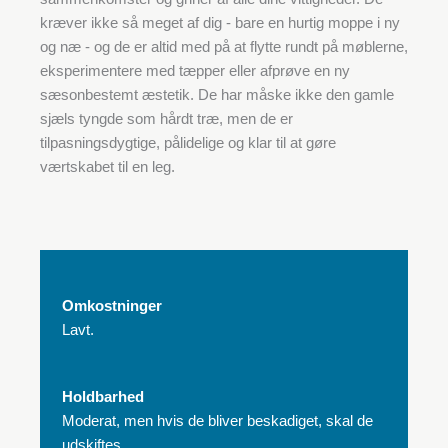
kræver ikke så meget af dig - bare en hurtig moppe i ny
og næ - og de er altid med på at flytte rundt på møblerne,
eksperimentere med tæpper eller afprøve en ny
sæsonbestemt æstetik. De har måske ikke den gamle
sjæls tyngde som hårdt træ, men de er
tilpasningsdygtige, pålidelige og klar til at gøre
værtskabet til en leg.
Omkostninger
Lavt.
Holdbarhed
Moderat, men hvis de bliver beskadiget, skal de
udskiftes.