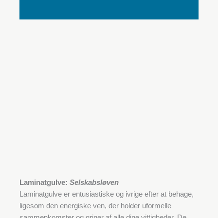
Laminatgulve:
Selskabsløven
Laminatgulve er entusiastiske og ivrige efter at behage,
ligesom den energiske ven, der holder uformelle
sammenkomster og griner af alle dine vittigheder. De