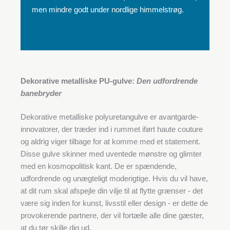
men mindre godt under nordlige himmelstrøg.
Dekorative metalliske PU-gulve:
Den udfordrende
banebryder
Dekorative metalliske polyuretangulve er avantgarde-
innovatorer, der træder ind i rummet iført haute couture
og aldrig viger tilbage for at komme med et statement.
Disse gulve skinner med uventede mønstre og glimter
med en kosmopolitisk kant. De er spændende,
udfordrende og unægteligt moderigtige. Hvis du vil have,
at dit rum skal afspejle din vilje til at flytte grænser - det
være sig inden for kunst, livsstil eller design - er dette de
provokerende partnere, der vil fortælle alle dine gæster,
at du tør skille dig ud.