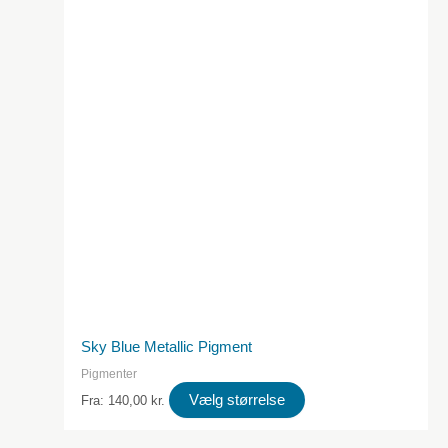
kan
vælges
på
produktsiden
Sky Blue Metallic Pigment
Pigmenter
Dette
Vælg størrelse
Fra:
140,00
kr.
produkt
har