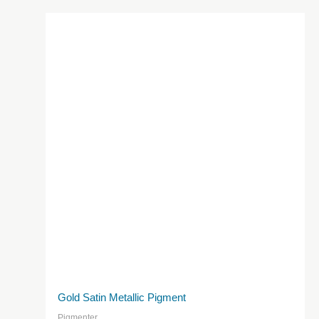
flere
varianter.
Valgmulighederne
kan
vælges
på
produktsiden
Gold Satin Metallic Pigment
Pigmenter