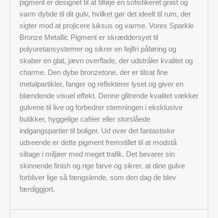
pigment er designet til at tilføje en sofistikeret gnist og
varm dybde til dit gulv, hvilket gør det ideelt til rum, der
sigter mod at projicere luksus og varme. Vores Sparkle
Bronze Metallic Pigment er skræddersyet til
polyuretansystemer og sikrer en fejlfri påføring og
skaber en glat, jævn overflade, der udstråler kvalitet og
charme. Den dybe bronzetone, der er tilsat fine
metalpartikler, fanger og reflekterer lyset og giver en
blændende visuel effekt. Denne glitrende kvalitet vækker
gulvene til live og forbedrer stemningen i eksklusive
butikker, hyggelige caféer eller storslåede
indgangspartier til boliger. Ud over det fantastiske
udseende er dette pigment fremstillet til at modstå
slitage i miljøer med meget trafik. Det bevarer sin
skinnende finish og rige farve og sikrer, at dine gulve
forbliver lige så fængslende, som den dag de blev
færdiggjort.