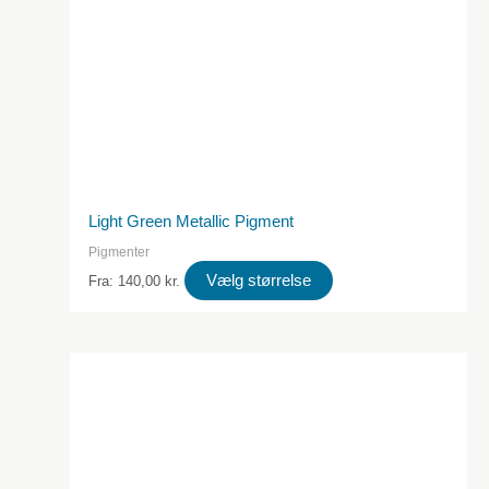
Light Green Metallic Pigment
Pigmenter
Dette
Vælg størrelse
Fra:
140,00
kr.
produkt
har
flere
varianter.
Valgmulighederne
kan
vælges
på