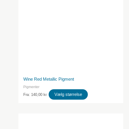
produktsiden
Wine Red Metallic Pigment
Pigmenter
Dette
Vælg størrelse
Fra:
140,00
kr.
produkt
har
flere
varianter.
Valgmulighederne