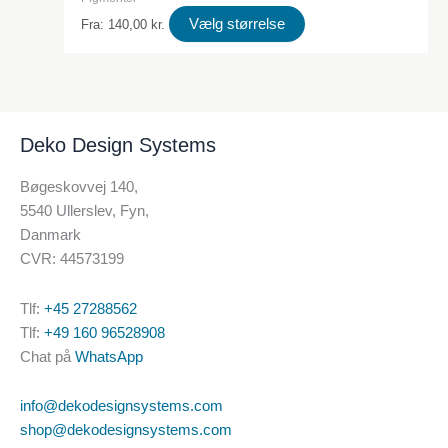
Dette
Vælg størrelse
Fra:
140,00
kr.
produkt
har
flere
varianter.
Deko Design Systems
Valgmulighederne
kan
Bøgeskovvej 140,
vælges
5540 Ullerslev, Fyn,
på
Danmark
produktsiden
CVR: 44573199
Tlf:
+45 27288562
Tlf:
+49 160 96528908
Chat på
WhatsApp
info@dekodesignsystems.com
shop@dekodesignsystems.com