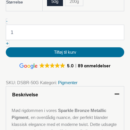
50g
200g
Størrelse
Sparkle
-
Bronze
Metallic
Pigment
+
mængde
Tilføj til kurv
5.0
89 anmeldelser
SKU:
DSBR-50G
Kategori:
Pigmenter
Beskrivelse
Mød rigdommen i vores
Sparkle Bronze Metallic
Pigment
, en overdådig nuance, der perfekt blander
klassisk elegance med et moderne twist. Dette udsøgte