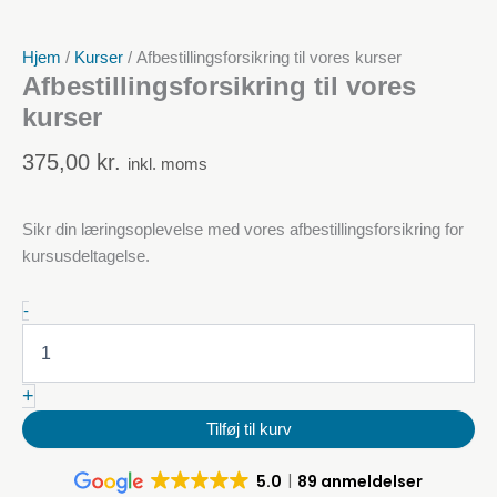
Hjem
/
Kurser
/ Afbestillingsforsikring til vores kurser
Afbestillingsforsikring til vores
kurser
375,00
kr.
inkl. moms
Sikr din læringsoplevelse med vores afbestillingsforsikring for
kursusdeltagelse.
Afbestillingsforsikring
-
til
vores
kurser
+
mængde
Tilføj til kurv
5.0
89 anmeldelser