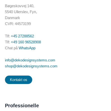
kan
Bøgeskovvej 140,
vælges
5540 Ullerslev, Fyn,
på
Danmark
produktsiden
CVR: 44573199
Tlf:
+45 27288562
Tlf:
+49 160 96528908
Chat på
WhatsApp
info@dekodesignsystems.com
shop@dekodesignsystems.com
Kontakt os
Professionelle