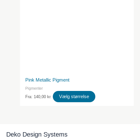
produktsiden
Pink Metallic Pigment
Pigmenter
Dette
Vælg størrelse
Fra:
140,00
kr.
produkt
har
flere
varianter.
Deko Design Systems
Valgmulighederne