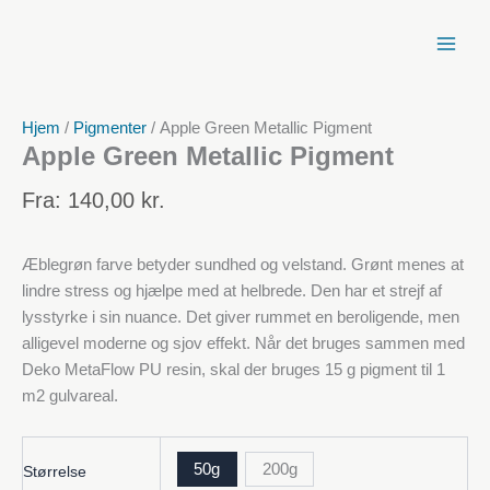
Spring
til
indhold
Hjem
/
Pigmenter
/ Apple Green Metallic Pigment
Apple Green Metallic Pigment
Fra:
140,00
kr.
Æblegrøn farve betyder sundhed og velstand. Grønt menes at
lindre stress og hjælpe med at helbrede. Den har et strejf af
lysstyrke i sin nuance. Det giver rummet en beroligende, men
alligevel moderne og sjov effekt. Når det bruges sammen med
Deko MetaFlow PU resin, skal der bruges 15 g pigment til 1
m2 gulvareal.
50g
200g
Størrelse