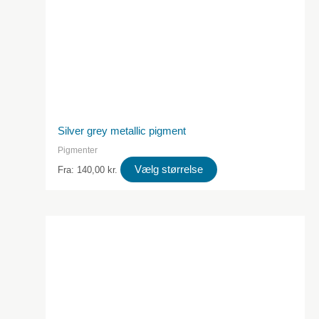
Silver grey metallic pigment
Pigmenter
Dette
Vælg størrelse
Fra:
140,00
kr.
produkt
har
flere
varianter.
Valgmulighederne
kan
vælges
på