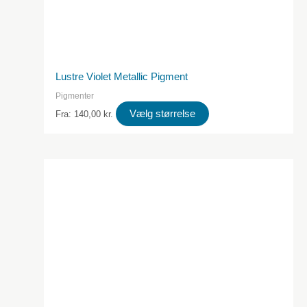
Lustre Violet Metallic Pigment
Pigmenter
Dette
Vælg størrelse
Fra:
140,00
kr.
produkt
har
flere
varianter.
Valgmulighederne
kan
vælges
på
produktsiden