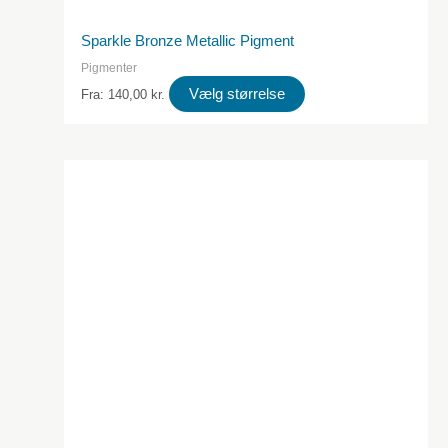
Sparkle Bronze Metallic Pigment
Pigmenter
Dette
Vælg størrelse
Fra:
140,00
kr.
produkt
har
flere
varianter.
Valgmulighederne
kan
vælges
på
produktsiden