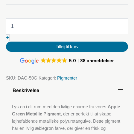
Apple
-
Green
Metallic
Pigment
+
mængde
Tilføj til kurv
5.0
88 anmeldelser
SKU:
DAG-50G
Kategori:
Pigmenter
Beskrivelse
Lys op i dit rum med den livlige charme fra vores
Apple
Green Metallic Pigment
, der er perfekt til at skabe
iøjnefaldende metalliske polyuretangulve. Dette pigment
har en livlig æblegrøn farve, der giver en frisk og