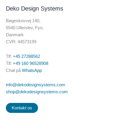
Deko Design Systems
Bøgeskovvej 140,
5540 Ullerslev, Fyn,
Danmark
CVR: 44573199
Tlf:
+45 27288562
Tlf:
+49 160 96528908
Chat på
WhatsApp
info@dekodesignsystems.com
shop@dekodesignsystems.com
Kontakt os