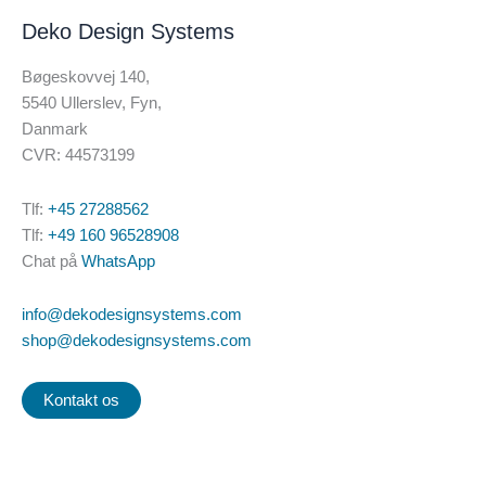
Deko Design Systems
Bøgeskovvej 140,
5540 Ullerslev, Fyn,
Danmark
CVR: 44573199
Tlf:
+45 27288562
Tlf:
+49 160 96528908
Chat på
WhatsApp
info@dekodesignsystems.com
shop@dekodesignsystems.com
Kontakt os