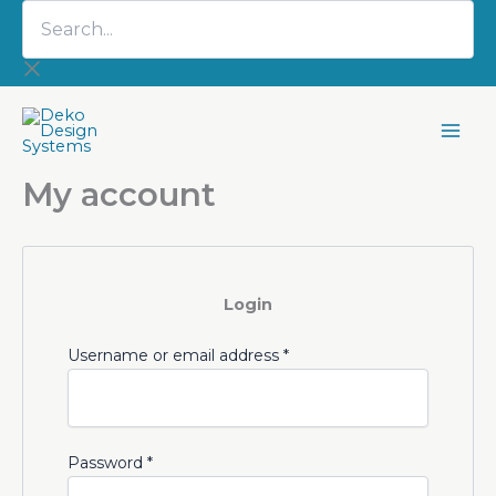
Search...
Skip
to
content
My account
Login
Required
Username or email address
*
Required
Password
*