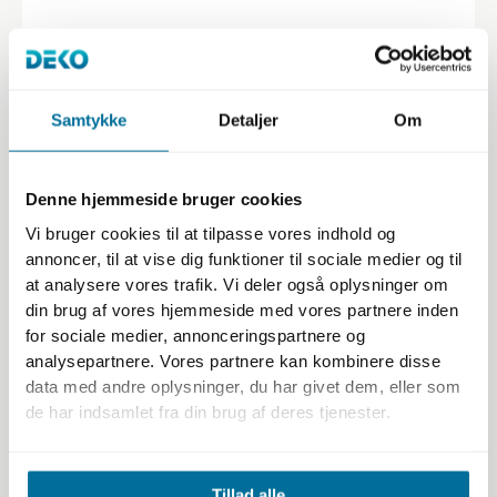
Tel:
+45 27288562
Tel:
+49 160 96528908
Chat on
WhatsApp
Samtykke
Detaljer
Om
info@dekodesignsystems.com
shop@dekodesignsystems.com
Denne hjemmeside bruger cookies
Vi bruger cookies til at tilpasse vores indhold og
Contact us
annoncer, til at vise dig funktioner til sociale medier og til
at analysere vores trafik. Vi deler også oplysninger om
din brug af vores hjemmeside med vores partnere inden
for sociale medier, annonceringspartnere og
Professionals
analysepartnere. Vores partnere kan kombinere disse
data med andre oplysninger, du har givet dem, eller som
Become Partner
de har indsamlet fra din brug af deres tjenester.
Courses
Brochure
Specifier Info Pack
Tillad alle