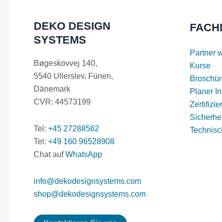
DEKO DESIGN
FACH
SYSTEMS
Partner 
Bøgeskovvej 140,
Kurse
5540 Ullerslev, Fünen,
Broschür
Dänemark
Planer In
CVR: 44573199
Zertifizi
Sicherhei
Tel:
+45 27288562
Technisc
Tel:
+49 160 96528908
Chat auf
WhatsApp
info@dekodesignsystems.com
shop@dekodesignsystems.com