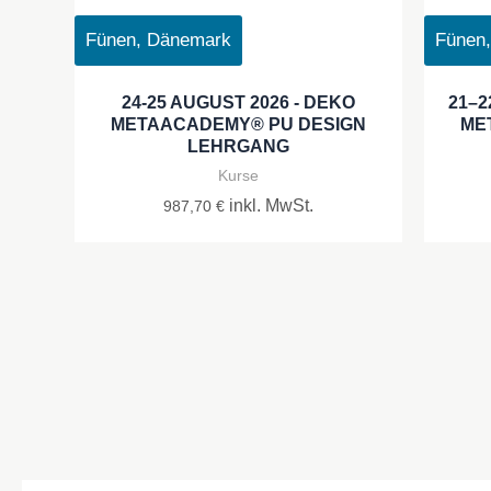
Fünen, Dänemark
Fünen
24-25 AUGUST 2026 - DEKO
21–2
METAACADEMY® PU DESIGN
ME
LEHRGANG
Kurse
inkl. MwSt.
987,70
€