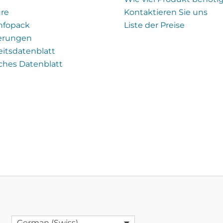
re
Kontaktieren Sie uns
Infopack
Liste der Preise
ierungen
eitsdatenblatt
ches Datenblatt
German (Swiss)