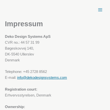
Zum
Inhalt
springen
Impressum
Deko Design Systems ApS
CVR no.: 44 57 31 99
Bøgeskovvej 140,
DK-5540 Ullerslev
Denmark
Telephone: +45 2728 8562
E-mail:
info@dekodesignsystems.com
Registration court:
Erhvervsstyrelsen, Denmark
Ownership: