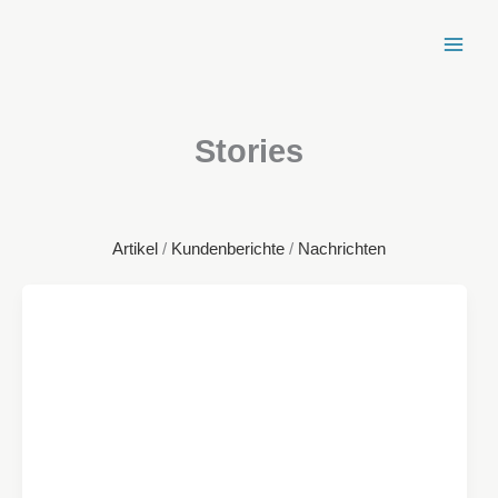
Zum
Inhalt
springen
Stories
Artikel
/
Kundenberichte
/
Nachrichten