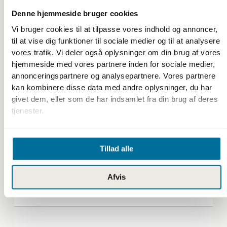
Courses
Denne hjemmeside bruger cookies
Brochure
Specifier Info Pack
Vi bruger cookies til at tilpasse vores indhold og annoncer,
Certifications
til at vise dig funktioner til sociale medier og til at analysere
Safety Data Sheets
vores trafik. Vi deler også oplysninger om din brug af vores
Technical Data Sheets
hjemmeside med vores partnere inden for sociale medier,
annonceringspartnere og analysepartnere. Vores partnere
Shop
kan kombinere disse data med andre oplysninger, du har
givet dem, eller som de har indsamlet fra din brug af deres
My account
tjenester.
How much product do I need?
Customer service
Price list
Tillad alle
Follow us
Afvis
Facebook
Instagram
YouTube