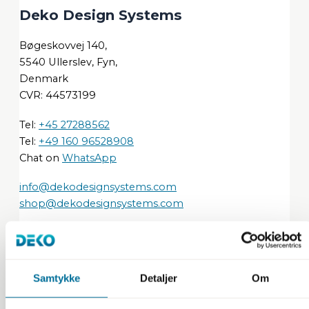
Deko Design Systems
Bøgeskovvej 140,
5540 Ullerslev, Fyn,
Denmark
CVR: 44573199
Tel:
+45 27288562
Tel:
+49 160 96528908
Chat on
WhatsApp
info@dekodesignsystems.com
shop@dekodesignsystems.com
Contact us
Professionals
Samtykke
Detaljer
Om
Become Partner