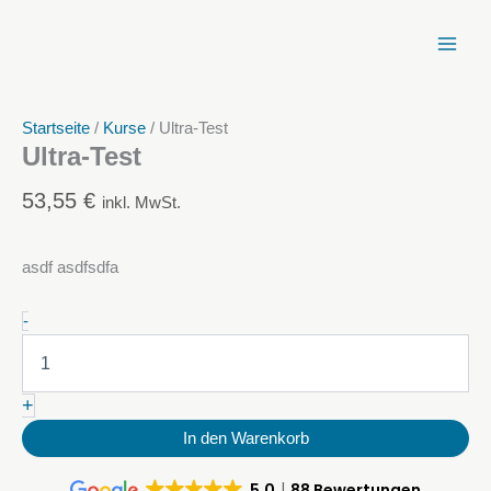
Zum
Inhalt
springen
Startseite
/
Kurse
/ Ultra-Test
Ultra-Test
53,55
€
inkl. MwSt.
asdf asdfsdfa
Ultra-
-
Test
Menge
+
In den Warenkorb
5.0
88 Bewertungen