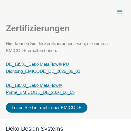
Zum
Inhalt
springen
Zertifizierungen
Hier können Sie die Zertifizierungen lesen, die wir von
EMICODE erhalten haben.
DE_18591_Deko MetaFlow® PU
Dichtung_EMICODE_DE_2026_06_09
DE_18590_Deko MetaFlow®
Prime_EMICODE_DE_2026_06_09
Lesen Sie hier mehr über EMICODE
Deko Design Systems