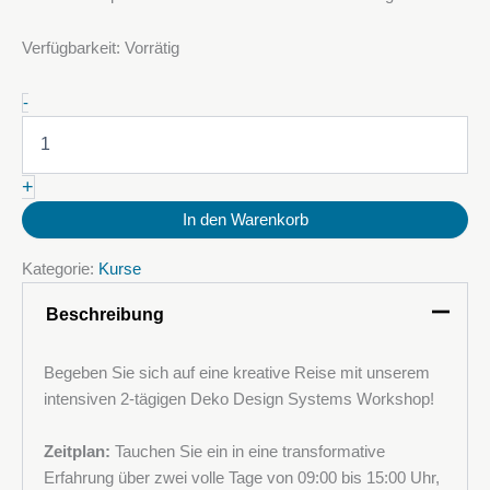
Verfügbarkeit:
Vorrätig
19-
-
20
August
-
+
Kurs
über
In den Warenkorb
dekorative
metallische
Kategorie:
Kurse
Polyurethan
(PU)-
Beschreibung
Böden
Menge
Begeben Sie sich auf eine kreative Reise mit unserem
intensiven 2-tägigen Deko Design Systems Workshop!
Zeitplan:
Tauchen Sie ein in eine transformative
Erfahrung über zwei volle Tage von 09:00 bis 15:00 Uhr,