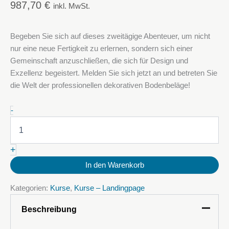
987,70
€
inkl. MwSt.
Begeben Sie sich auf dieses zweitägige Abenteuer, um nicht
nur eine neue Fertigkeit zu erlernen, sondern sich einer
Gemeinschaft anzuschließen, die sich für Design und
Exzellenz begeistert. Melden Sie sich jetzt an und betreten Sie
die Welt der professionellen dekorativen Bodenbeläge!
28-
-
29
Juli
2025:
+
Kurs
Über
In den Warenkorb
Dekorative
Metallische
Kategorien:
Kurse
,
Kurse – Landingpage
Polyurethan
(PU)
Beschreibung
Boden
Menge