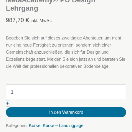
MetaAcademy® PU Design
Lehrgang
987,70
€
inkl. MwSt.
Begeben Sie sich auf dieses zweitägige Abenteuer, um nicht
nur eine neue Fertigkeit zu erlernen, sondern sich einer
Gemeinschaft anzuschließen, die sich für Design und
Exzellenz begeistert. Melden Sie sich jetzt an und betreten Sie
die Welt der professionellen dekorativen Bodenbeläge!
27-
-
28
Juli
2026
+
-
Deko
In den Warenkorb
MetaAcademy®
PU
Kategorien:
Kurse
,
Kurse – Landingpage
Design