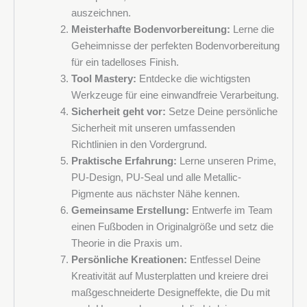
auszeichnen.
Melden Sie sich für den Newsletter von Deko Design
Meisterhafte Bodenvorbereitung:
Lerne die
Systems an und erfahren Sie als Erster von Angeboten,
Geheimnisse der perfekten Bodenvorbereitung
neuen Produkten und Veranstaltungen.
für ein tadelloses Finish.
Tool Mastery:
Entdecke die wichtigsten
Werkzeuge für eine einwandfreie Verarbeitung.
Sicherheit geht vor:
Setze Deine persönliche
Sicherheit mit unseren umfassenden
Richtlinien in den Vordergrund.
Praktische Erfahrung:
Lerne unseren Prime,
PU-Design, PU-Seal und alle Metallic-
Pigmente aus nächster Nähe kennen.
Gemeinsame Erstellung:
Entwerfe im Team
einen Fußboden in Originalgröße und setz die
Theorie in die Praxis um.
Persönliche Kreationen:
Entfessel Deine
Kreativität auf Musterplatten und kreiere drei
maßgeschneiderte Designeffekte, die Du mit