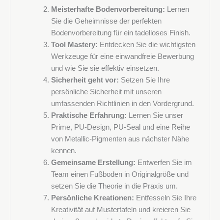
Meisterhafte Bodenvorbereitung:
Lernen
Melden Sie sich für den Newsletter von Deko Design
Sie die Geheimnisse der perfekten
Systems an und erfahren Sie als Erster von Angeboten,
Bodenvorbereitung für ein tadelloses Finish.
neuen Produkten und Veranstaltungen.
Tool Mastery:
Entdecken Sie die wichtigsten
Werkzeuge für eine einwandfreie Bewerbung
und wie Sie sie effektiv einsetzen.
Sicherheit geht vor:
Setzen Sie Ihre
persönliche Sicherheit mit unseren
umfassenden Richtlinien in den Vordergrund.
Praktische Erfahrung:
Lernen Sie unser
Prime, PU-Design, PU-Seal und eine Reihe
von Metallic-Pigmenten aus nächster Nähe
kennen.
Gemeinsame Erstellung:
Entwerfen Sie im
Team einen Fußboden in Originalgröße und
setzen Sie die Theorie in die Praxis um.
Persönliche Kreationen:
Entfesseln Sie Ihre
Kreativität auf Mustertafeln und kreieren Sie