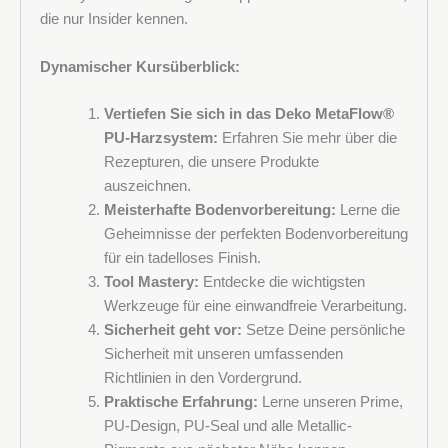
die nur Insider kennen.
Dynamischer Kursüberblick:
Vertiefen Sie sich in das Deko MetaFlow®
PU-Harzsystem:
Erfahren Sie mehr über die
Rezepturen, die unsere Produkte
auszeichnen.
Melden Sie sich für den Newsletter von Deko Design
Meisterhafte Bodenvorbereitung:
Lerne die
Systems an und erfahren Sie als Erster von Angeboten,
Geheimnisse der perfekten Bodenvorbereitung
neuen Produkten und Veranstaltungen.
für ein tadelloses Finish.
Tool Mastery:
Entdecke die wichtigsten
Werkzeuge für eine einwandfreie Verarbeitung.
Sicherheit geht vor:
Setze Deine persönliche
Sicherheit mit unseren umfassenden
Richtlinien in den Vordergrund.
Praktische Erfahrung:
Lerne unseren Prime,
PU-Design, PU-Seal und alle Metallic-