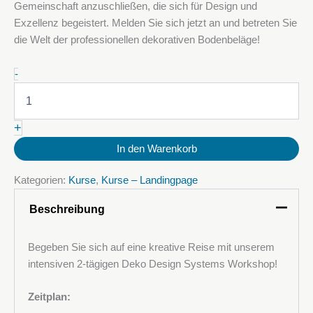
Gemeinschaft anzuschließen, die sich für Design und
Exzellenz begeistert. Melden Sie sich jetzt an und betreten Sie
die Welt der professionellen dekorativen Bodenbeläge!
23-
-
24
März
2026
+
-
Deko
In den Warenkorb
MetaAcademy™
PU
Kategorien:
Kurse
,
Kurse – Landingpage
Design
Lehrgang
Beschreibung
Menge
Begeben Sie sich auf eine kreative Reise mit unserem
intensiven 2-tägigen Deko Design Systems Workshop!
Zeitplan: