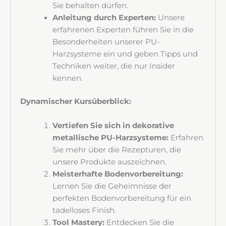
Sie behalten dürfen.
Anleitung durch Experten:
Unsere
erfahrenen Experten führen Sie in die
Besonderheiten unserer PU-
Harzsysteme ein und geben Tipps und
Techniken weiter, die nur Insider
kennen.
Dynamischer Kursüberblick:
Vertiefen Sie sich in dekorative
metallische PU-Harzsysteme:
Erfahren
Sie mehr über die Rezepturen, die
Melden Sie sich für den Newsletter von Deko
unsere Produkte auszeichnen.
Design Systems an und erfahren Sie als Erster von
Meisterhafte Bodenvorbereitung:
Angeboten, neuen Produkten und Veranstaltungen.
Lernen Sie die Geheimnisse der
perfekten Bodenvorbereitung für ein
tadelloses Finish.
Tool Mastery:
Entdecken Sie die