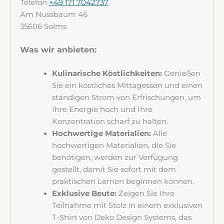
Telefon
+49 171 7042737
Adresse
Am Nussbaum 46
35606 Solms
Was wir anbieten:
Postleitzahl und Stadt
Kulinarische Köstlichkeiten:
Genießen
Sie ein köstliches Mittagessen und einen
ständigen Strom von Erfrischungen, um
Ihre Energie hoch und Ihre
Unternehmen
Konzentration scharf zu halten.
Hochwertige Materialien:
Alle
hochwertigen Materialien, die Sie
benötigen, werden zur Verfügung
MwSt.-Nr.
gestellt, damit Sie sofort mit dem
praktischen Lernen beginnen können.
Exklusive Beute:
Zeigen Sie Ihre
Teilnahme mit Stolz in einem exklusiven
Nachricht
T-Shirt von Deko Design Systems, das