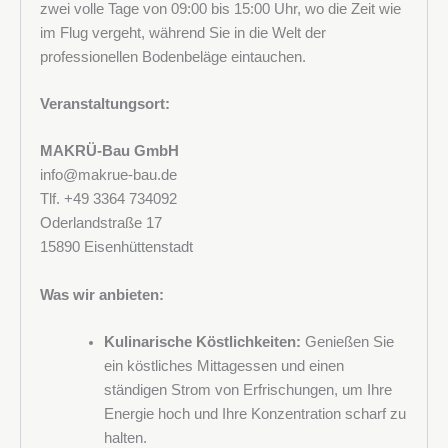
zwei volle Tage von 09:00 bis 15:00 Uhr, wo die Zeit wie
im Flug vergeht, während Sie in die Welt der
professionellen Bodenbeläge eintauchen.
Rufnummer
Veranstaltungsort:
MAKRÜ-Bau GmbH
info@makrue-bau.de
Adresse
Tlf. +49 3364 734092
Oderlandstraße 17
15890 Eisenhüttenstadt
Was wir anbieten:
Postleitzahl und Stadt
Kulinarische Köstlichkeiten:
Genießen Sie
ein köstliches Mittagessen und einen
ständigen Strom von Erfrischungen, um Ihre
Unternehmen
Energie hoch und Ihre Konzentration scharf zu
halten.