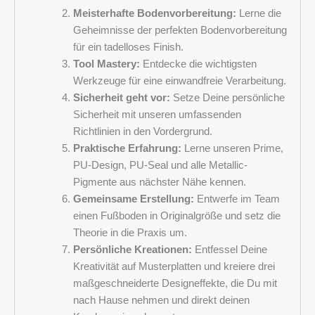
Meisterhafte Bodenvorbereitung:
Lerne die
Melden Sie sich für den Newsletter von Deko Design
Geheimnisse der perfekten Bodenvorbereitung
Systems an und erfahren Sie als Erster von Angeboten,
für ein tadelloses Finish.
neuen Produkten und Veranstaltungen.
Tool Mastery:
Entdecke die wichtigsten
Werkzeuge für eine einwandfreie Verarbeitung.
Sicherheit geht vor:
Setze Deine persönliche
Sicherheit mit unseren umfassenden
Richtlinien in den Vordergrund.
Praktische Erfahrung:
Lerne unseren Prime,
PU-Design, PU-Seal und alle Metallic-
Pigmente aus nächster Nähe kennen.
Gemeinsame Erstellung:
Entwerfe im Team
einen Fußboden in Originalgröße und setz die
Theorie in die Praxis um.
Persönliche Kreationen:
Entfessel Deine
Kreativität auf Musterplatten und kreiere drei
maßgeschneiderte Designeffekte, die Du mit
nach Hause nehmen und direkt deinen