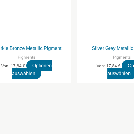
rkle Bronze Metallic Pigment
Silver Grey Metalli
Pigments
Pigments
Optionen
Op
Von:
17,84
€
Von:
17,84
€
Dieses
auswählen
auswählen
Produkt
hat
mehrere
Varianten.
Die
Optionen
können