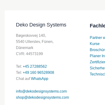
auf
der
Produktseite
ausgewählt
Deko Design Systems
Fachl
werden
Bøgeskovvej 140,
Partner 
5540 Ullerslev, Fünen,
Kurse
Dänemark
Broschür
CVR: 44573199
Planer In
Zertifizi
Tel:
+45 27288562
Sicherhei
Tel:
+49 160 96528908
Technisc
Chat auf
WhatsApp
info@dekodesignsystems.com
shop@dekodesignsystems.com