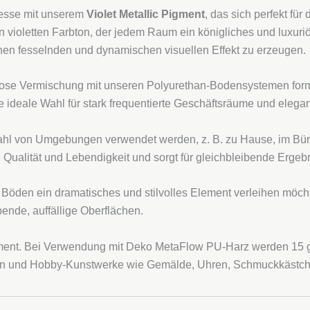
nesse mit unserem
Violet Metallic Pigment
, das sich perfekt für
 violetten Farbton, der jedem Raum ein königliches und luxuriös
einen fesselnden und dynamischen visuellen Effekt zu erzeugen.
tlose Vermischung mit unseren Polyurethan-Bodensystemen formu
ie ideale Wahl für stark frequentierte Geschäftsräume und eleg
lzahl von Umgebungen verwendet werden, z. B. zu Hause, im Bür
 Qualität und Lebendigkeit und sorgt für gleichbleibende Ergeb
ren Böden ein dramatisches und stilvolles Element verleihen möch
nde, auffällige Oberflächen.
ement. Bei Verwendung mit Deko MetaFlow PU-Harz werden 15 g 
tten und Hobby-Kunstwerke wie Gemälde, Uhren, Schmuckkästc