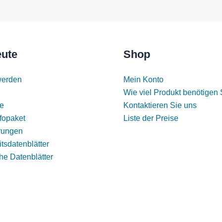
auf
der
Produktseite
ausgewählt
eute
Shop
werden
werden
Mein Konto
Wie viel Produkt benötigen 
e
Kontaktieren Sie uns
fopaket
Liste der Preise
erungen
tsdatenblätter
he Datenblätter