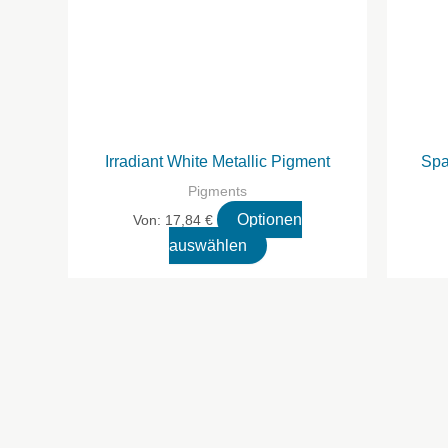
Irradiant White Metallic Pigment
Spa
Pigments
Optionen
Von:
17,84
€
Dieses
auswählen
Produkt
hat
mehrere
Varianten.
Die
Optionen
können