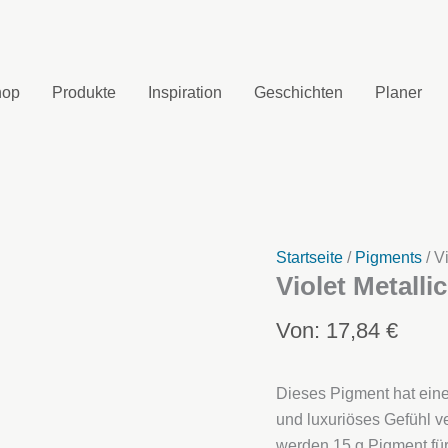
hop
Produkte
Inspiration
Geschichten
Planer
Startseite
/
Pigments
/ V
Violet Metalli
Von:
17,84
€
Dieses Pigment hat eine
und luxuriöses Gefühl 
werden 15 g Pigment für