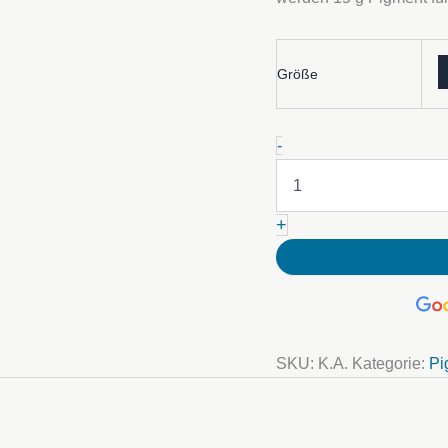
Größe
Violet
-
Metallic
Pigment
Menge
+
SKU:
K.A.
Kategorie:
Pi