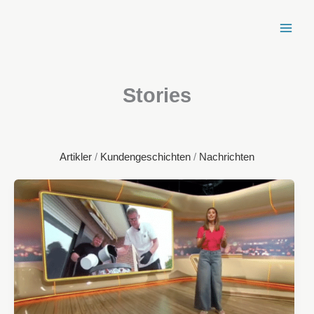
Zum
Inhalt
springen
Stories
Artikler
/
Kundengeschichten
/
Nachrichten