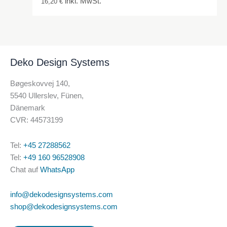
inkl. MwSt.
16,20
€
Deko Design Systems
Bøgeskovvej 140,
5540 Ullerslev, Fünen,
Dänemark
CVR: 44573199
Tel:
+45 27288562
Tel:
+49 160 96528908
Chat auf
WhatsApp
info@dekodesignsystems.com
shop@dekodesignsystems.com