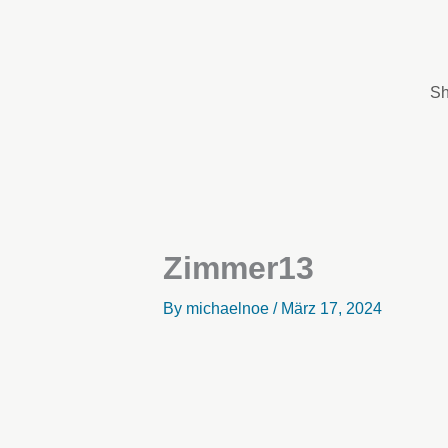
Zum
Inhalt
springen
S
Zimmer13
By
michaelnoe
/
März 17, 2024