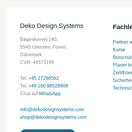
Deko Design Systems
Fachl
Bøgeskovvej 140,
Partner 
5540 Ullerslev, Fünen,
Kurse
Dänemark
Broschür
CVR: 44573199
Planer In
Zertifizi
Tel:
+45 27288562
Sicherhei
Tel:
+49 160 96528908
Technisc
Chat auf
WhatsApp
info@dekodesignsystems.com
shop@dekodesignsystems.com