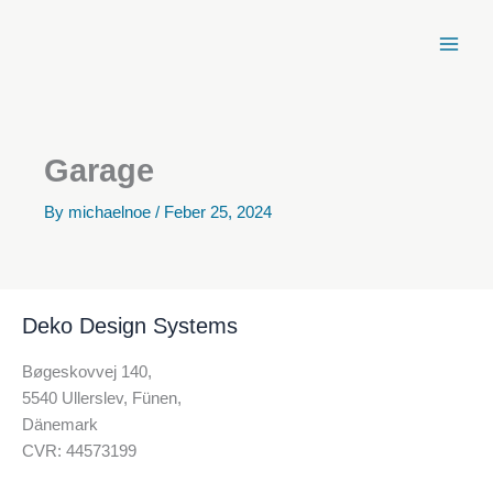
Zum
Inhalt
springen
Garage
By
michaelnoe
/
Feber 25, 2024
Deko Design Systems
Bøgeskovvej 140,
5540 Ullerslev, Fünen,
Dänemark
CVR: 44573199