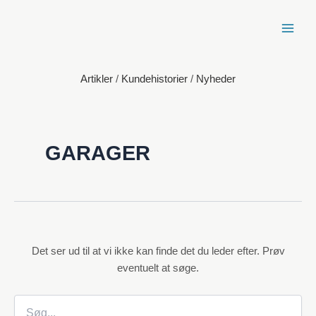
Spring
til
indhold
Artikler
/
Kundehistorier
/
Nyheder
GARAGER
Det ser ud til at vi ikke kan finde det du leder efter. Prøv
eventuelt at søge.
Søg
efter: