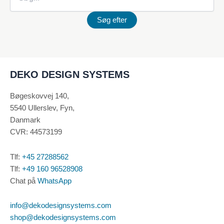
DEKO DESIGN SYSTEMS
Bøgeskovvej 140,
5540 Ullerslev, Fyn,
Danmark
CVR: 44573199
Tlf:
+45 27288562
Tlf:
+49 160 96528908
Chat på
WhatsApp
info@dekodesignsystems.com
shop@dekodesignsystems.com