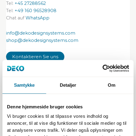
Tel:
+45 27288562
Tel:
+49 160 96528908
Chat auf
WhatsApp
info@dekodesignsystems.com
shop@dekodesignsystems.com
Kontaktieren Sie uns
Samtykke
Detaljer
Om
Fachleute
Partner mit uns
Denne hjemmeside bruger cookies
Kurse
Vi bruger cookies til at tilpasse vores indhold og
Broschüre
annoncer, til at vise dig funktioner til sociale medier og til
Planer Infopack
at analysere vores trafik. Vi deler også oplysninger om
Zertifizierungen