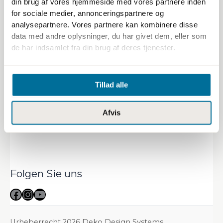
din brug af vores hjemmeside med vores partnere inden
Sicherheitsdatenblatt
for sociale medier, annonceringspartnere og
Technisches Datenblatt
analysepartnere. Vores partnere kan kombinere disse
data med andre oplysninger, du har givet dem, eller som
de har indsamlet fra din brug af deres tjenester.
Shop
Tillad alle
Mein Konto
Wie viel Produkt benötigen Sie?
Afvis
Kontaktieren Sie uns
Liste der Preise
Folgen Sie uns
Facebook
Instagram
YouTube
Urheberrecht 2026 Deko Design Systems