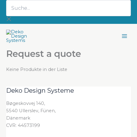
Suche...
Zum
Inhalt
springen
Request a quote
Keine Produkte in der Liste
Deko Design Systeme
Bøgeskovvej 140,
5540 Ullerslev, Fünen,
Dänemark
CVR: 44573199