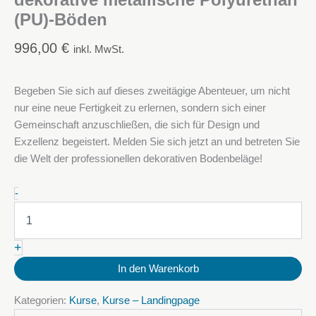
dekorative metallische Polyurethan
(PU)-Böden
996,00
€
inkl. MwSt.
Begeben Sie sich auf dieses zweitägige Abenteuer, um nicht
nur eine neue Fertigkeit zu erlernen, sondern sich einer
Gemeinschaft anzuschließen, die sich für Design und
Exzellenz begeistert. Melden Sie sich jetzt an und betreten Sie
die Welt der professionellen dekorativen Bodenbeläge!
29-
-
30
September
2025:
+
Kurs
über
In den Warenkorb
dekorative
metallische
Kategorien:
Kurse
,
Kurse – Landingpage
Polyurethan