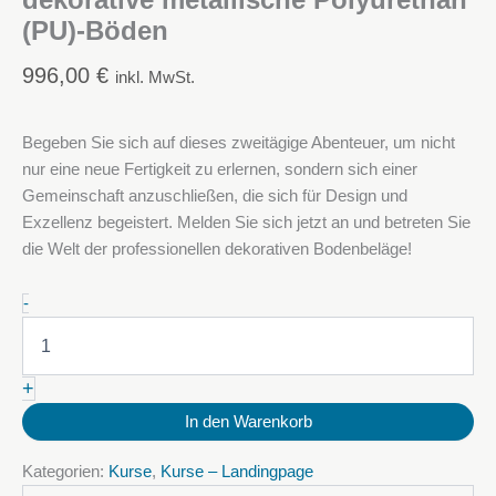
dekorative metallische Polyurethan
(PU)-Böden
996,00
€
inkl. MwSt.
Begeben Sie sich auf dieses zweitägige Abenteuer, um nicht
nur eine neue Fertigkeit zu erlernen, sondern sich einer
Gemeinschaft anzuschließen, die sich für Design und
Exzellenz begeistert. Melden Sie sich jetzt an und betreten Sie
die Welt der professionellen dekorativen Bodenbeläge!
24-
-
25
Oktober
2025:
+
Kurs
über
In den Warenkorb
dekorative
metallische
Kategorien:
Kurse
,
Kurse – Landingpage
Polyurethan