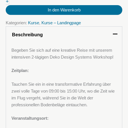
+
Kurs
Dekorative
In den Warenkorb
metallische
Polyurethan
Kategorien:
Kurse
,
Kurse – Landingpage
(PU)
Böden
Beschreibung
Menge
Begeben Sie sich auf eine kreative Reise mit unserem
intensiven 2-tägigen Deko Design Systems Workshop!
Zeitplan:
Tauchen Sie ein in eine transformative Erfahrung über
zwei volle Tage von 09:00 bis 15:00 Uhr, wo die Zeit wie
im Flug vergeht, während Sie in die Welt der
professionellen Bodenbeläge eintauchen.
Veranstaltungsort: